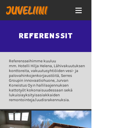
REFERENSSIT
Referensseihimme kuuluu
mm. Hotelli Hilja Helena, Lähivakuutuksen
konttoreita, vakuutusyhtiöiden vesi- ja
palovahinkojenkorjaustöitä, Serres
Groupin innovaatiohuone, Jurvan
Koneistus Oy:n hallilaajennuksen
kattotyöt kokonaisuudessaan sekä
lukuisiayksityisasiakkaiden
remontointeja/uudisrakennuksia.